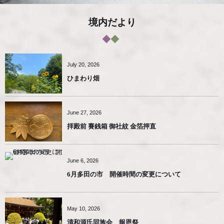
境内だより
July
20
,
2026
ひまわり畑
June
27
,
2026
拝殿前 賽銭箱 御社紋 金箔押直
June
6
,
2026
6月多田の市 開催時間の変更について
May
10
,
2026
清和源氏同族会 報恩祭