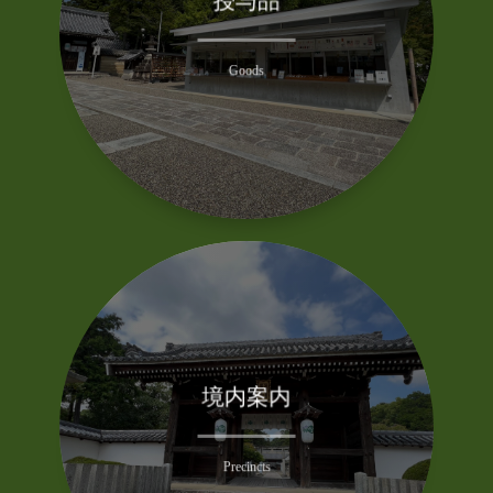
授与品
様々な授与品をお頒けしております
Goods
境内案内
多田神社の境内のご案内です
Precincts